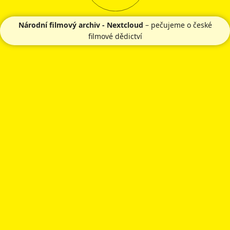
Národní filmový archiv - Nextcloud
– pečujeme o české
filmové dědictví